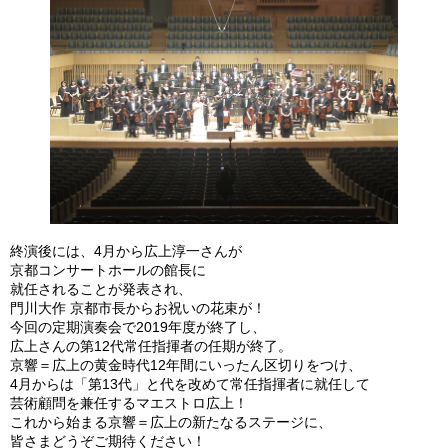
終演後には、4月から広上淳一さんが
京都コンサートホールの館長に
就任されることが発表され、
門川大作 京都市長からお祝いの花束が！
今回の定期演奏会で2019年度が終了し、
広上さんの第12代常任指揮者の任期が終了。
京響＝広上の黄金時代12年間にいったん区切りをつけ、
4月からは「第13代」と代を改めて常任指揮者に就任して
芸術顧問を兼任するマエストロ広上！
これから始まる京響＝広上の新たなるステージに、
皆さまどうぞご期待ください！