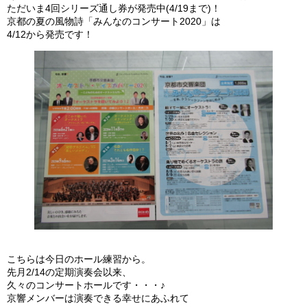
ただいま4回シリーズ通し券が発売中(4/19まで)！
京都の夏の風物詩「みんなのコンサート2020」は
4/12から発売です！
こちらは今日のホール練習から。
先月2/14の定期演奏会以来、
久々のコンサートホールです・・・♪
京響メンバーは演奏できる幸せにあふれて