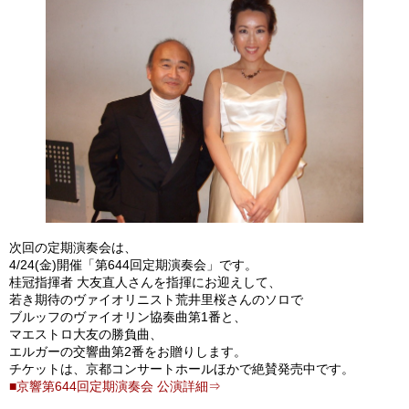
次回の定期演奏会は、
4/24(金)開催「第644回定期演奏会」です。
桂冠指揮者 大友直人さんを指揮にお迎えして、
若き期待のヴァイオリニスト荒井里桜さんのソロで
ブルッフのヴァイオリン協奏曲第1番と、
マエストロ大友の勝負曲、
エルガーの交響曲第2番をお贈りします。
チケットは、京都コンサートホールほかで絶賛発売中です。
■京響第644回定期演奏会 公演詳細⇒