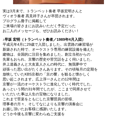
実は3月末で、トランペット奏者 早坂宏明さんと
ヴィオラ奏者 髙見祥子さんが卒団されます。
プログラム冊子に掲載して
ご来場の皆さまにお読みいただく予定だった
お二人のメッセージも、ぜひお読みください！
♪早坂 宏明（トランペット奏者／1989年4月入団）
平成元年4月に29歳で入団しました。出雲路の練習場が
新築された時で、オーケストラ専用の練習設備を備えた
建物は、全国的に注目を集めました。創立当初からの
先輩もおられ、京響の歴史や苦労話をよく伺いました。
井上道義さんと大友直人さんの時代に、無我夢中で
頑張った思い出がたくさんあります。その頃毎月の定期を
放映していたKBS京都の「京の響」を観ると懐かしく
思い起こされます。広上淳一さんとの12年間は
京響が一流のオーケストラに進化していく時代でした。
あっという間の31年間でしたが、ここまで同席させて
いただいた事は人生の宝物になりました。
これまで苦楽をともにした京響団員の皆様、
理事者の方々、そしてなによりも京響の演奏会に
お越し頂いたお客様に感謝いたします。
どうか今後も京響に変わらぬご支援を