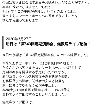
今回は皆さまに会場で演奏をお聴きいただくことができず、
本当に残念でなりませんでしたが、
1日も早くこの事態が終息し、いつものようにまた
皆さまをコンサートホールへお迎えできますことを
ひたすら願っております♪
2020年3月27日
明日は「第643回定期演奏会」無観客ライブ配信！
今日の京響は「第643回定期演奏会」のホール練習でした。
本来であれば、明日3/28(土)と明後日3/29(日)に
たくさんのお客さまをコンサートホールへお迎えして
定期演奏会を開催する予定だったのですが、
新型コロナウィルス感染症を巡る状況を鑑み、
お客様及び出演者、関係者の安全と健康を
第一に考えてやむなく公演を中止し、
3/28(土)のみ無観客で演奏を行い、その様子を
無料でライブ配信することといたしました。
無観客ライブ配信は、