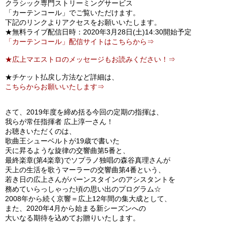
クラシック専門ストリーミングサービス
「カーテンコール」でご覧いただけます。
下記のリンクよりアクセスをお願いいたします。
★無料ライブ配信日時：2020年3月28日(土)14:30開始予定
「カーテンコール」配信サイトはこちらから⇒
★広上マエストロのメッセージもお読みください！⇒
★チケット払戻し方法など詳細は、
こちらからお願いいたします⇒
さて、2019年度を締め括る今回の定期の指揮は、
我らが常任指揮者 広上淳一さん！
お聴きいただくのは、
歌曲王シューベルトが19歳で書いた
天に昇るような旋律の交響曲第5番と、
最終楽章(第4楽章)でソプラノ独唱の森谷真理さんが
天上の生活を歌うマーラーの交響曲第4番という、
若き日の広上さんがバーンスタインのアシスタントを
務めていらっしゃった頃の思い出のプログラム☆
2008年から続く京響＝広上12年間の集大成として、
また、2020年4月から始まる新シーズンへの
大いなる期待を込めてお贈りいたします。