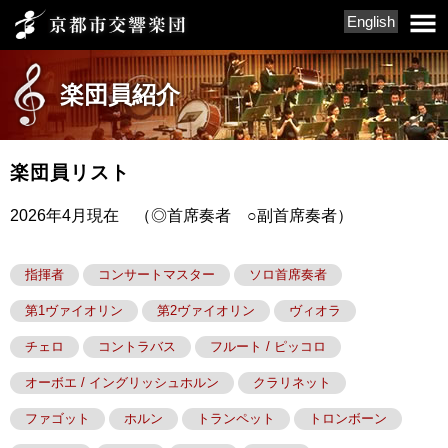
English
楽団員紹介
楽団員リスト
2026年4月現在 （◎首席奏者 ○副首席奏者）
指揮者
コンサートマスター
ソロ首席奏者
第1ヴァイオリン
第2ヴァイオリン
ヴィオラ
チェロ
コントラバス
フルート / ピッコロ
オーボエ / イングリッシュホルン
クラリネット
ファゴット
ホルン
トランペット
トロンボーン