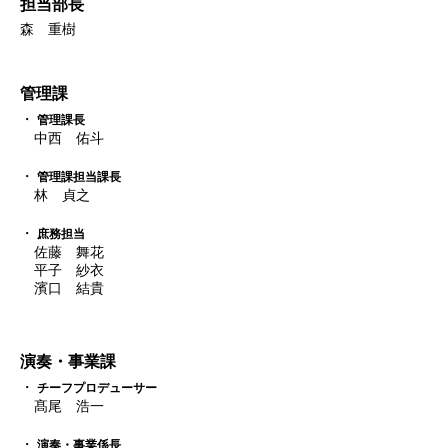
担当部長
森 重樹
管理課
管理課長
中西 佑斗
管理課担当課長
林 貞之
庶務担当
佐藤 舞花
平子 紗衣
濱口 結貴
演奏・事業課
チーフプロデューサー
髙尾 浩一
演奏・事業係長