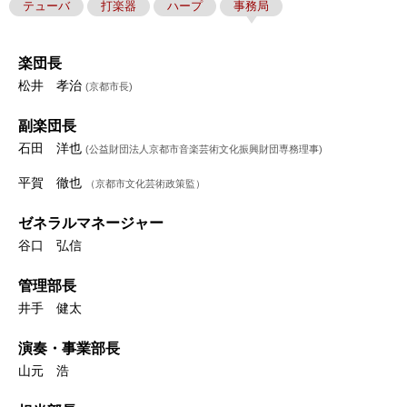
テューバ
打楽器
ハープ
事務局
楽団長
松井 孝治
(京都市長)
副楽団長
石田 洋也
(公益財団法人京都市音楽芸術文化振興財団専務理事)
平賀 徹也
（京都市文化芸術政策監）
ゼネラルマネージャー
谷口 弘信
管理部長
井手 健太
演奏・事業部長
山元 浩