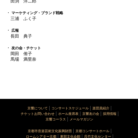
田渕 洋二郎
マーケティング・ブランド戦略
三浦 ふく子
広報
長田 典子
友の会・チケット
岡田 侑子
馬場 満里奈
京響について
コンサートスケジュール
楽団員紹介
チケットお問い合わせ
ホール座席表
京響友の会
採用情報
京響コーラス
メールマガジン
京都市音楽芸術文化振興財団
京都コンサートホール
ロームシアター京都
東部文化会館
呉竹文化センター