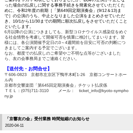
った場合の払戻しに関する事務手続きを簡素化させていただくた
めに、令和2年度の前期［「第649回定期演奏会」(9/12＆13)ま
で］の公演のうち、中止となりました公演をまとめさせていただ
き、10/1から11/30までの期間に順次払戻しをさせていただくこと
といたします。
6月以降の公演につきましても、新型コロナウイルス感染症をめぐ
る社会情勢を考慮して
開催可否を慎重に検討してまいります。皆
様には、各公演開催予定日の3～4週間前を目安に可否の判断につ
きましてご案内する予定でございます。
なお、都度での払戻しのご希望やご不明な点等がございました
ら、友の会事務局までご連絡ください。
【送付先・お問合せ】
〒606-0823 京都市左京区下鴨半木町1-26 京都コンサートホー
ル内
京都市交響楽団「第645回定期演奏会」チケット払戻係
ＴＥＬ：(075)711-3110 メール： ticket_info@kyoto-sympho
ny.jp
「京響友の会」受付業務 時間短縮のお知らせ
2020-04-11