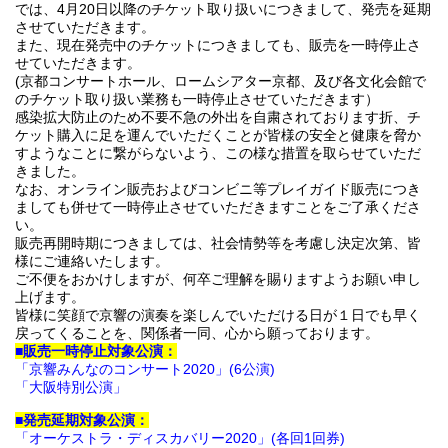
では、4月20日以降のチケット取り扱いにつきまして、発売を延期
させていただきます。
また、現在発売中のチケットにつきましても、販売を一時停止さ
せていただきます。
(京都コンサートホール、ロームシアター京都、及び各文化会館で
のチケット取り扱い業務も一時停止させていただきます）
感染拡大防止のため不要不急の外出を自粛されております折、チ
ケット購入に足を運んでいただくことが皆様の安全と健康を脅か
すようなことに繋がらないよう、この様な措置を取らせていただ
きました。
なお、オンライン販売およびコンビニ等プレイガイド販売につき
ましても併せて一時停止させていただきますことをご了承くださ
い。
販売再開時期につきましては、社会情勢等を考慮し決定次第、皆
様にご連絡いたします。
ご不便をおかけしますが、何卒ご理解を賜りますようお願い申し
上げます。
皆様に笑顔で京響の演奏を楽しんでいただける日が１日でも早く
戻ってくることを、関係者一同、心から願っております。
■販売一時停止対象公演：
「京響みんなのコンサート2020」(6公演)
「大阪特別公演」
■発売延期対象公演：
「オーケストラ・ディスカバリー2020」(各回1回券)