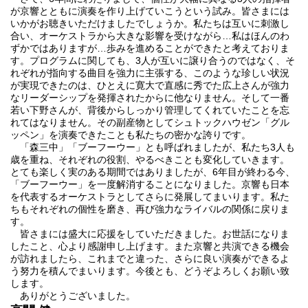
が京響とともに演奏を作り上げていこうという試み。皆さまには
いかがお聴きいただけましたでしょうか。私たちは互いに刺激し
合い、オーケストラから大きな影響を受けながら…私はほんのわ
ずかではありますが…歩みを進めることができたと考えておりま
す。プログラムに関しても、3人が互いに譲り合うのではなく、そ
れぞれが指向する曲目を強力に主張する、このような珍しい状況
が実現できたのは、ひとえに寛大で直感に秀でた広上さんが強力
なリーダーシップを発揮されたからに他なりません。そして一番
若い下野さんが、背後からしっかり管理してくれていたことを忘
れてはなりません。その副産物としてシュトックハウゼン「グル
ッペン」を演奏できたことも私たちの密かな誇りです。
「森三中」「ブーフーウー」とも呼ばれましたが、私たち3人も
歳を重ね、それぞれの役割、やるべきことも変化していきます。
とても楽しく実のある期間ではありましたが、6年目が終わる今、
「ブーフーウー」を一度解消することになりました。京響も日本
を代表するオーケストラとしてさらに発展してまいります。私た
ちもそれぞれの個性を磨き、再び強力なライバルの関係に戻りま
す。
皆さまには盛大に応援をしていただきました。お世話になりま
したこと、心より感謝申し上げます。また京響と共演できる機会
が訪れましたら、これまでと違った、さらに良い演奏ができるよ
う努力を積んでまいります。今後とも、どうぞよろしくお願い致
します。
ありがとうございました。