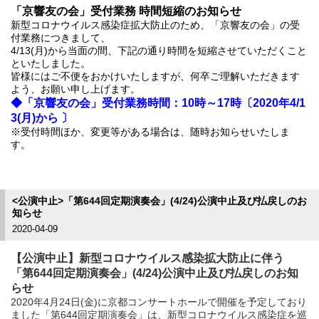
「京響友の会」受付業務 時間短縮のお知らせ
新型コロナウイルス感染症拡大防止のため、「京響友の会」の受
付業務につきまして、
4/13(月)から当面の間、下記の通り時間を短縮させていただくこと
といたしました。
皆様にはご不便をおかけいたしますが、何卒ご理解いただきます
よう、お願い申し上げます。
◆「京響友の会」受付業務時間：10時～17時〔2020年4/1
3(月)から 〕
※受付時間ほか、変更等がある場合は、随時お知らせいたしま
す。
<公演中止>「第644回定期演奏会」(4/24)公演中止及び払戻しのお
知らせ
2020-04-09
【公演中止】新型コロナウイルス感染拡大防止に伴う
「第644回定期演奏会」(4/24)公演中止及び払戻しのお知
らせ
2020年4月24日(金)に京都コンサートホールで開催を予定しており
ました「第644回定期演奏会」は、新型コロナウイルス感染症を巡