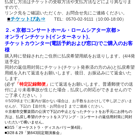
払戻し方法はチケットの受取方法や支払方法などにより異なりま
すので、
リンク先をご確認いただくか、お問合せ先にご連絡ください。
■
チケットぴあ⇒
TEL: 0570-02-9111（10:00-18:00）
２.＜京都コンサートホール・ロームシアター京都＞
オンラインチケット(インターネット)、
チケットカウンター(電話予約および窓口)でご購入のお客
様
購入時に登録されたご住所に払戻希望用紙をお送りします。(4/4発
送予定)
同封の返信用封筒にチケット
(チケット発券済の方のみ)
と払戻希望
用紙を入れて返送をお願いします。後日、
お振込みにて返金いた
します。
(必ず
「特定記録郵便」
にて返送をお願いします。普通郵便での送
付により未着事故が生じた場合，払戻しの対応ができませんので
ご了承ください。）
※5/20頃までに案内が届かない場合は、お手数をおかけして申し訳ございま
せんが、下記の【送付先・お問合せ】までご連絡ください。
※京都市交響楽団の公演で下記の中止となったチケットをお手元にお持ちの
方は、
払戻し希望のチケットをスプリング・コンサートの返信用封筒に同封
いただいて構いません。
■3/15「オーケストラ・ディスカバリー第4回」
■3/28 & 29「第643回定期演奏会」