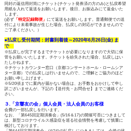
同封の返信用封筒にチケット
(チケット発券済の方のみ)
と払戻希望
用紙を入れて返送をお願いします。後日、お振込みにて返金いた
します。
(必ず
「特定記録郵便」
にて返送をお願いします。普通郵便での送
付により未着事故が生じた場合、払戻しの対応ができませんので
ご了承ください。）
●払戻し受付期間：封書到着後～2020年6月26日(金) ま
で
※払戻しが完了するまでチケットが必要になりますので大切に保
管をお願いいたします。チケットを紛失された場合、払戻しはい
たしかねます。
※チケットカウンター窓口（京都コンサートホール・ロームシア
ター京都）での払戻しは行いませんので、ご理解とご協力のほど
お願い申し上げます。
※5/20頃までに案内が届かない場合は、お手数をおかけして申し
訳ございませんが、下記の【送付先・お問合せ】までご連絡くだ
さい。
３.「京響友の会」個人会員・法人会員のお客様
会費の一部払戻しを行います。
なお、「第645回定期演奏会」(5/16＆17)の開催可否につきまして
は、新型コロナウイルス感染症を巡る社会情勢を考慮して慎重に
検討しております。
「
第644回定期演奏会」(4/24)の払戻しにつきましては、今後の状