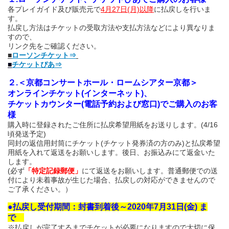
各プレイガイド及び販売元で
4月27日(月)以降
に払戻しを行いま
す。
払戻し方法はチケットの受取方法や支払方法などにより異なりま
すので、
リンク先をご確認ください。
■
ローソンチケット⇒
■
チケットぴあ⇒
２.＜京都コンサートホール・ロームシアター京都＞
オンラインチケット(インターネット)、
チケットカウンター(電話予約および窓口)でご購入のお客
様
購入時に登録されたご住所に払戻希望用紙をお送りします。(4/16
頃発送予定)
同封の返信用封筒にチケット
(チケット発券済の方のみ)
と払戻希望
用紙を入れて返送をお願いします。後日、お振込みにて返金いた
します。
(必ず
「特定記録郵便」
にて返送をお願いします。普通郵便での送
付により未着事故が生じた場合、払戻しの対応ができませんので
ご了承ください。）
●払戻し受付期間：封書到着後～2020年7月31日(金) ま
で
※払戻しが完了するまでチケットが必要になりますので大切に保