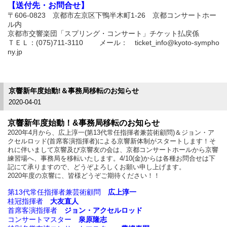
【送付先・お問合せ】
〒606-0823 京都市左京区下鴨半木町1-26 京都コンサートホー
ル内
京都市交響楽団「スプリング・コンサート」チケット払戻係
ＴＥＬ：(075)711-3110 メール： ticket_info@kyoto-sympho
ny.jp
京響新年度始動!＆事務局移転のお知らせ
2020-04-01
京響新年度始動！
&事務局移転のお知らせ
2020年4月から、広上淳一(第13代常任指揮者兼芸術顧問)＆ジョン・ア
クセルロッド(首席客演指揮者)による京響新体制がスタートします！そ
れに伴いまして京響及び京響友の会は、京都コンサートホールから京響
練習場へ、事務局を移転いたします。4/10(金)からは各種お問合せは下
記にて承りますので、どうぞよろしくお願い申し上げます。
2020年度の京響に、皆様どうぞご期待ください！！
第13代常任指揮者兼芸術顧問
広上淳一
桂冠指揮者
大友直人
首席客演指揮者
ジョン・アクセルロッド
コンサートマスター
泉原隆志