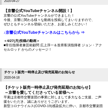
2020-04-27
【京響公式YouTubeチャンネル開設！】
京響の公式YouTubeチャンネルができました！
今後、京響に関わる様々な動画を投稿してまいりますので、
ぜひともチャンネル登録いただき、お楽しみください！
♪
京響公式YouTubeチャンネルはこちらから ⇒
＜4/27(月)投稿の動画＞
■常任指揮者兼芸術顧問 広上淳一＆
首席客演指揮者 ジョン・アク
セルロッド からのメッセージ！
チケット販売一時停止及び発売延期のお知らせ
2020-04-18
【チケット販売一時停止及び発売延期のお知らせ】
～
京響を愛してくださっている皆様へ～
平素は京都市交響楽団の事業に対しまして多大なるご支援、ご声
援をいただき、誠にありがとうございます。
新型コロナウイルス(COVID-19)感染拡大に伴い、京都市交響楽団