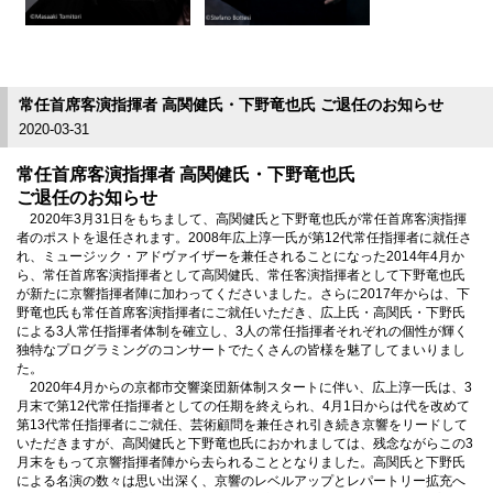
常任首席客演指揮者 高関健氏・下野竜也氏 ご退任のお知らせ
2020-03-31
常任首席客演指揮者 高関健氏・下野竜也氏
ご退任のお知らせ
2020年3月31日をもちまして、高関健氏と下野竜也氏が
常任首席客演指揮
者のポストを
退任されます。2008年広上淳一氏が第12代常任指揮者に就任さ
れ、ミュージック・アドヴァイザーを兼任されることになった2014年4月か
ら、常任首席客演指揮者として高関健氏、常任客演指揮者として下野竜也氏
が新たに京響指揮者陣に加わってくださいました。さらに2017年からは、下
野竜也氏も常任首席客演指揮者にご就任いただき、広上氏・高関氏・下野氏
による3人常任指揮者体制を確立し、3人の常任指揮者それぞれの個性が輝く
独特なプログラミングのコンサートでたくさんの皆様を魅了してまいりまし
た。
2020年4月からの京都市交響楽団新体制スタートに伴い、広上淳一氏は、3
月末で第12代常任指揮者としての任期を終えられ、
4月1日からは代を改めて
第13代常任指揮者にご就任、芸術顧問を兼任され引き続き京響をリードして
いただきますが、
高関健氏と下野竜也氏におかれましては、残念ながらこの3
月末をもって京響指揮者陣から去られる
こととなりました。高関氏と下野氏
による名演の数々は思い出深く、京響のレベルアップとレパートリー拡充へ