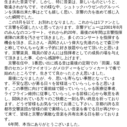
生まれた音楽です。しかし、特に音楽は、新しいものというと、
敬遠されがちです。その様な中、シュトックハウゼンのグルッペ
ンを演奏出来た事はとても嬉しく思い、京響の力を改めて感じ入
った瞬間でした。
この3月を以て、お別れとなりました。これからは1ファンとし
て京響を応援したいと思っております。京響デビューは2001年8月
のみんなのコンサート。それから約20年。最後の6年間は京響指揮
者陣の末席を汚させて頂きました。多くのコンサートを指揮する
機会を頂き、広上さん・高関さんいう偉大な先達のもとで森三中
と称してやんちゃな末っ子的に好き放題やらせて頂いたと思いま
す。京響楽員、職員の皆さんには指揮者としての成長の場を与え
て頂きました事、心から感謝申し上げます。
京響在任中、1番思い出に残る音は最後の定期での「田園」5楽
章のセカンドヴァイオリン がメロディーをピッツィカートで奏で
始めたところです。生きてて良かったとさえ思いました。
最後になりましたが、今、思いも寄らない事態となっていま
す。不安な思いが募る日々を皆様送っていらっしゃると思いま
す。この事態に向けて最前線で闘っていらっしゃる医療従事者、
ライフライン維持に従事していらっしゃる皆様に心から敬意を表
し、闘病されている方々のご快癒と一刻も早い終息を祈っており
ます。どうぞ皆様もお気をつけてお過ごし下さい。京都の誇る京
都市交響楽団が皆様の前で素晴らしい音楽を奏でる日が再びやっ
て来て、皆様と京響が素敵な音楽を共有出来る日を願っておりま
す。
6年間、本当にありがとうございました。