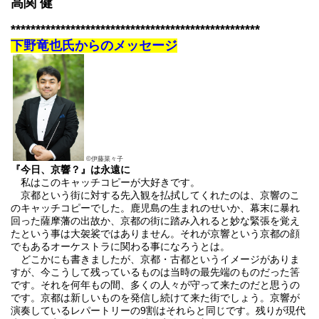
高関 健
**************************************************
下野竜也氏からのメッセージ
©伊藤菜々子
『今日、京響？』は永遠に
私はこのキャッチコピーが大好きです。
京都という街に対する先入観を払拭してくれたのは、京響のこ
のキャッチコピーでした。鹿児島の生まれのせいか、幕末に暴れ
回った薩摩藩の出故か、京都の街に踏み入れると妙な緊張を覚え
たという事は大袈裟ではありません。それが京響という京都の顔
でもあるオーケストラに関わる事になろうとは。
どこかにも書きましたが、京都・古都というイメージがありま
すが、今こうして残っているものは当時の最先端のものだった筈
です。それを何年もの間、多くの人々が守って来たのだと思うの
です。京都は新しいものを発信し続けて来た街でしょう。京響が
演奏しているレパートリーの9割はそれらと同じです。残りが現代