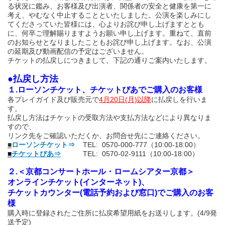
る状況に鑑み、お客様及び出演者、関係者の安全と健康を第一に
考え、やむなく中止することといたしました。公演を楽しみにし
てくださっていた皆様には、心よりお詫び申し上げますととも
に、何卒ご理解賜りますようお願い申し上げます。
重ねて、直前
のお知らせとなりましたこともお詫び申し上げます。
なお、公演
の延期及び動画配信の予定はございません。
チケットの払戻しにつきまして、下記の通りご案内いたします。
●払戻し方法
１.ローソンチケット、チケットぴあでご購入のお客様
各プレイガイド及び販売元で
4月20日(月)以降
に払戻しを行いま
す。
払戻し方法はチケットの受取方法や支払方法などにより異なりま
すので、
リンク先をご確認いただくか、お問合せ先にご連絡ください。
■
ローソンチケット⇒
TEL: 0570-000-777（10:00-18:00）
■
チケットぴあ⇒
TEL: 0570-02-9111（10:00-18:00）
２.＜京都コンサートホール・ロームシアター京都＞
オンラインチケット(インターネット)、
チケットカウンター(電話予約および窓口)でご購入のお客
様
購入時に登録されたご住所に払戻希望用紙をお送りします。(4/9発
送予定)