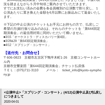
況を踏まえながら５月中旬頃ご案内させていただきます。
すでにお支払い済みの会費を各会員種別の公演数で割り戻し、１
公演あたりに置き換えた金額を6月以降にお振込みにて返金いたし
ます。
※下記の中止公演のチケットもお手元にお持ちの方で、払戻しご
希望の方(銀行振り込みのみ)は、それらのチケットを「第644回定
期演奏会」の返信用封筒に同封いただいて構いません。
■3/15「オーケストラ・ディスカバリー第4回」
■3/28&29「第643回定期演奏会」
■4/12「スプリング・コンサート」
【送付先・お問合せ】
〒606-0823 京都市左京区下鴨半木町1-26 京都コンサートホー
ル内
京都市交響楽団「第644回定期演奏会」チケット払戻係
ＴＥＬ：(075)711-3110 メール： ticket_info@kyoto-sympho
ny.jp
<公演中止>「スプリング・コンサート」(4/12)公演中止及び払戻し
につきまして
2020-04-01