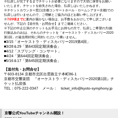
※払戻しが完了するまでチケットが必要になりますので大切に保管をお願い
いたします。チケットを紛失された場合、払戻しはいたしかねます。
※チケットカウンター窓口(京都コンサートホール・ロームシアター京都)での
払戻しは行いませんので、ご理解とご協力のほどお願い申し上げます。
※
7/20頃までに
案内が届かない場合は、お手数をおかけして申し訳ございま
せんが、下記の【送付先・お問合せ】までご連絡ください。
※下記の中止公演のチケットもお手元にお持ちの方で、払戻しご希望の方(銀
行振込みのみ)は、それらのチケットを「オーケストラ・ディスカバリー2020
第1回」の返信用封筒に同封いただいて構いません。
■3/15「オーケストラ・ディスカバリー2019第4回」
■3/28＆29「第643回定期演奏会」
■4/12「スプリング・コンサート」
■4/24「第644回定期演奏会」
■5/16＆17「第645回定期演奏会」
【送付先・お問合せ】
〒603-8134 京都市北区出雲路立テ本町86-1
京都市交響楽団 『オーケストラ・ディスカバリー2020第1回』チ
ケット払戻係
TEL：075-222-0347 メール： ticket_info@kyoto-symphony.jp
京響公式YouTubeチャンネル開設！