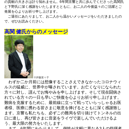
の貢献の大きさは計り知れません。6年間京響と共に歩んでくださった高関氏
と下野氏に深く感謝をいたしますとともに、お二人の今後益々のご活躍とご
発展を
心よりお祈り申し上げます。
ご退任にあたりまして、お二人から温かいメッセージをいただきましたの
で、ぜひお読みください。
高関 健氏からのメッ
セージ
©伊藤菜々子
わずか二か月前には想像することさえできなかったコロナウィ
ルスの猛威に、世界中が曝されています。お亡くなりになられた
方々に対し、謹んでお悔やみを申し上げます。そして現在闘病さ
れている方々の一日も早いご快復を心よりお祈り申し上げます。
難病を克服するために、最前線に立って戦っていらっしゃるお医
者様、医療に携わる皆さまに敬意を捧げるとともに深く感謝致し
ます。京響も私たちも、必ずこの難局を切り抜けてトンネルの出
口に達し、再び皆さまに音楽をライヴで楽しんでいただけるよ
う、最大限の努力をいたします。
さて、6年間にわたりまして、個性が大幅に異なる3人の指揮者