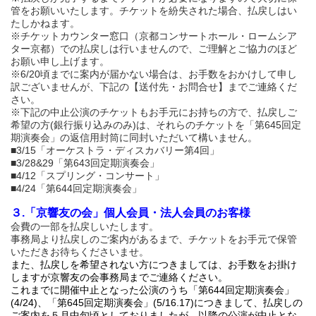
管をお願いいたします。チケットを紛失された場合、払戻しはい
たしかねます。
※チケットカウンター窓口（京都コンサートホール・ロームシア
ター京都）での払戻しは行いませんので、ご理解とご協力のほど
お願い申し上げます。
※6/20頃までに案内が届かない場合は、お手数をおかけして申し
訳ございませんが、下記の【送付先・お問合せ】までご連絡くだ
さい。
※下記の中止公演のチケットもお手元にお持ちの方で、払戻しご
希望の方(銀行振り込みのみ)は、それらのチケットを「第645回定
期演奏会」の返信用封筒に同封いただいて構いません。
■3/15「オーケストラ・ディスカバリー第4回」
■3/28&29「第643回定期演奏会」
■4/12「スプリング・コンサート」
■4/24「第644回定期演奏会」
３.「京響友の会」個人会員・法人会員のお客様
会費の一部を払戻しいたします。
事務局より払戻しのご案内があるまで、チケットをお手元で保管
いただきお待ちくださいませ。
また、払戻しを希望されない方につきましては、お手数をお掛け
しますが京響友の会事務局までご連絡ください。
これまでに開催中止となった公演のうち「第644回定期演奏会」
(4/24)、「第645回定期演奏会」(5/16.17)につきまして、払戻しの
ご案内を５月中旬頃としておりましたが、以降の公演が中止とな