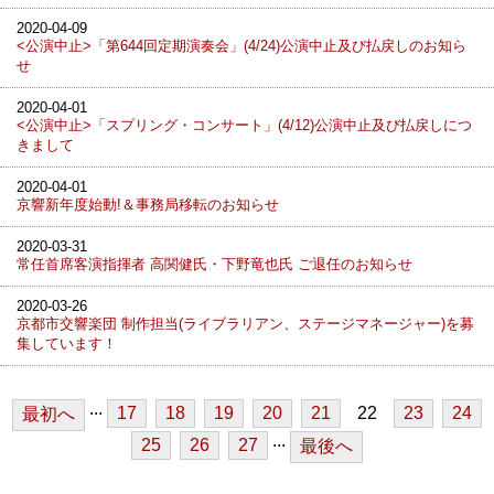
2020-04-09
<公演中止>「第644回定期演奏会」(4/24)公演中止及び払戻しのお知ら
せ
2020-04-01
<公演中止>「スプリング・コンサート」(4/12)公演中止及び払戻しにつ
きまして
2020-04-01
京響新年度始動!＆事務局移転のお知らせ
2020-03-31
常任首席客演指揮者 高関健氏・下野竜也氏 ご退任のお知らせ
2020-03-26
京都市交響楽団 制作担当(ライブラリアン、ステージマネージャー)を募
集しています！
...
17
18
19
20
21
22
23
24
最初へ
...
25
26
27
最後へ