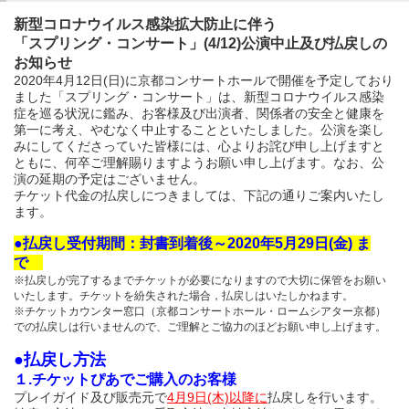
新型コロナウイルス感染拡大防止に伴う
「スプリング・コンサート」(4/12)公演中止及び払戻しの
お知らせ
2020年4月12日(日)に京都コンサートホールで開催を予定しており
ました「スプリング・コンサート」は、新型コロナウイルス感染
症を巡る状況に鑑み、
お客様及び出演者、関係者の安全と健康を
第一に考え、やむなく中止することといたしました。公演を楽し
みにしてくださっていた皆様には、心よりお詫び申し上げますと
ともに、何卒ご理解賜りますようお願い申し上げます。なお、公
演の延期の予定はございません。
チケット代金の払戻しにつきましては、下記の通りご案内いたし
ます。
●払戻し受付期間：封書到着後～2020年5月29日(金) ま
で
※払戻しが完了するまでチケットが必要になりますので大切に保管をお願い
いたします。チケットを紛失された場合，払戻しはいたしかねます。
※チケットカウンター窓口（京都コンサートホール・ロームシアター京都）
での払戻しは行いませんので、ご理解とご協力のほどお願い申し上げます。
●払戻し方法
１.チケットぴあでご購入のお客様
プレイガイド及び販売元で
4月9日(木)以降に
払戻しを行います。