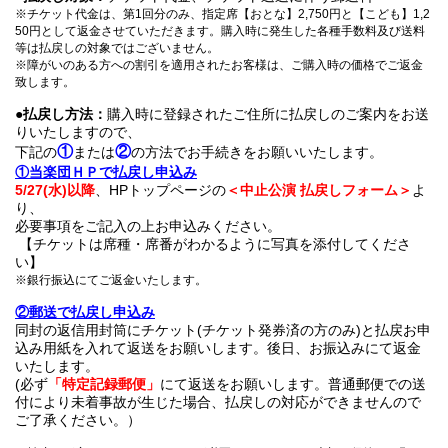
※チケット代金は、第1回分のみ、指定席【おとな】2,750円と【こども】1,2
50円として返金させて
いただきます。購入時に発生した各種手数料及び送料
等は払戻しの対象ではございません。
※障がいのある方への割引を適用されたお客様は、ご購入時の価格でご返金
致します。
●払戻し方法：
購入時に登録されたご住所に払戻しのご案内をお送
りいたしますので、
①
②
下記の
または
の方法でお手続きをお願いいたします。
①当楽団ＨＰで払戻し申込み
5/27(
水)以降
、HPトップページの
＜中止公演 払戻しフォーム＞
よ
り、
必要事項をご記入の上お申込みください。
【チケットは席種・席番がわかるように写真を添付してくださ
い】
※銀行振込にてご返金いたします。
②郵送で払戻し申込み
同封の返信用封筒にチケット(チケット発券済の方のみ)と払戻お申
込み用紙を入れて返送をお願いします。後日、お振込みにて返金
いたします。
(必ず
「特定記録郵便」
にて返送をお願いします。普通郵便での送
付により未着事故が生じた場合、払戻しの対応ができませんので
ご了承ください。）