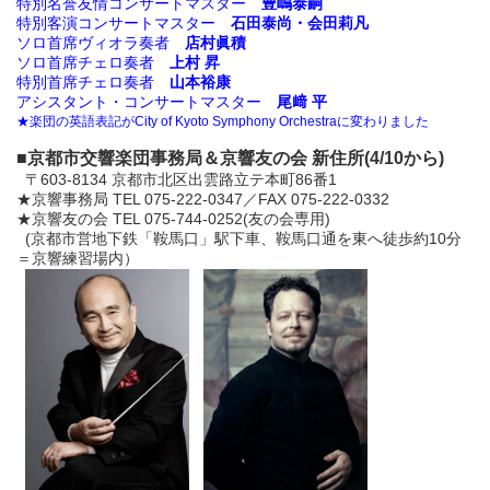
特別名誉友情コンサートマスター
豊嶋泰嗣
特別客演コンサートマスター
石田泰尚・会田莉凡
ソロ首席ヴィオラ奏者
店村眞積
ソロ首席チェロ奏者
上村 昇
特別首席チェロ奏者
山本裕康
アシスタント・コンサートマスター
尾﨑 平
★楽団の英語表記がCity of Kyoto Symphony Orchestraに変わりました
■京都市交響楽団事務局＆京響友の会 新住所(4/10から)
〒603-8134 京都市北区出雲路立テ本町86番1
★京響事務局 TEL 075-222-0347／FAX 075-222-0332
★京響友の会 TEL 075-744-0252(友の会専用)
(京都市営地下鉄「鞍馬口」駅下車、
鞍馬口通を東へ徒歩約10分
＝京響練習場内）