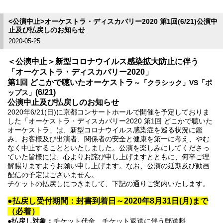
<公演中止>オーケストラ・ディスカバリー2020 第1回(6/21)公演中
止及び払戻しのお知らせ
2020-05-25
＜公演中止＞新型コロナウイルス感染拡大防止に伴う
「オーケストラ・ディスカバリー2020」
第1回 どこかで聴いたオーケストラ
～「クラシック」VS「ポ
(6/21)
ップス」
公演中止及び払戻しのお知らせ
2020年6/21(日)に京都コンサートホールで開催を予定しておりま
した「オーケストラ・ディスカバリー2020 第1回 どこかで聴いた
オーケストラ」は、新型コロナウイルス感染症を巡る状況に鑑
み、お客様及び出演者、関係者の安全と健康を第一に考え、やむ
なく中止することといたしました。公演を楽しみにしてくださっ
ていた皆様には、心よりお詫び申し上げますとともに、何卒ご理
解賜りますようお願い申し上げます。なお、公演の延期及び動画
配信の予定はございません。
チケットの払戻しにつきまして、下記の通りご案内いたします。
●払戻し受付期間：封書到着日～2020年8月31日(月)まで
（必着）
●払戻し対象：
チケット代金、チケット返送に伴う郵送料