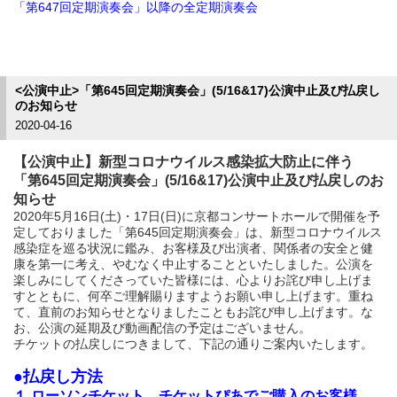
「第647回定期演奏会」以降の全定期演奏会
<公演中止>「第645回定期演奏会」(5/16&17)公演中止及び払戻し
のお知らせ
2020-04-16
【公演中止】新型コロナウイルス感染拡大防止に伴う
「第645回定期演奏会」(5/16&17)公演中止及び払戻しのお
知らせ
2020年5月16日(土)・17日(日)に京都コンサートホールで開催を予
定しておりました「第645回定期演奏会」は、新型コロナウイルス
感染症を巡る状況に鑑み、お客様及び出演者、関係者の安全と健
康を第一に考え、やむなく中止することといたしました。公演を
楽しみにしてくださっていた皆様には、心よりお詫び申し上げま
すとともに、何卒ご理解賜りますようお願い申し上げます。
重ね
て、直前のお知らせとなりましたこともお詫び申し上げます。
な
お、公演の延期及び動画配信の予定はございません。
チケットの払戻しにつきまして、下記の通りご案内いたします。
●払戻し方法
１.ローソンチケット、チケットぴあでご購入のお客様