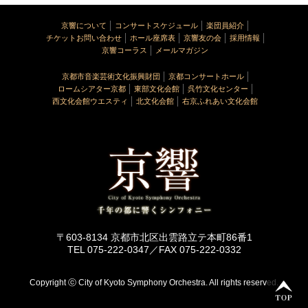
京響について
コンサートスケジュール
楽団員紹介
チケットお問い合わせ
ホール座席表
京響友の会
採用情報
京響コーラス
メールマガジン
京都市音楽芸術文化振興財団
京都コンサートホール
ロームシアター京都
東部文化会館
呉竹文化センター
西文化会館ウエスティ
北文化会館
右京ふれあい文化会館
〒603-8134 京都市北区出雲路立テ本町86番1
TEL 075-222-0347／FAX 075-222-0332
Copyright ⓒ City of Kyoto Symphony Orchestra. All rights reserved.