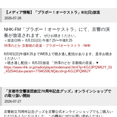
【メディア情報】「ブラボー！オーケストラ」8/2(日)放送
2026-07-28
NHK-FM「ブラボー！オーケストラ」にて、京響の演
奏が放送されます。
ぜひお聴きください。
＜放送日時＞ 8月2日(日) 午後7:25〜午後8:25
沖澤のどか 京都発の音楽 - ブラボー!オーケストラ - NHK
8月9日(日)午後8:25までWEB上で聴き逃し配信があります。是非お聴き
ください！
＜聴き逃し配信＞ 8月2日放送 「沖澤のどか 京都発の音楽」▼
https://www.nhk.or.jp/radio/player/ondemand.html?p=KG13PQW6JY_01
_4325441&e-param=7794G59LNQ&cid=jp-KG13PQW6JY
「京都市交響楽団創立70周年記念グッズ」オンラインショップで
の取り扱い開始
2026-07-27
京響創立70周年記念グッズを京響公式オンラインショップでもご購入い
ただけるようになりました。この機会にぜひお買い求めください。