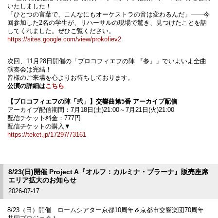
いたしました！
「ひとつの言葉で、こんなにもオーケストラの音は変わるんだ」――今
回参加した2名の学生が、リハーサルの現場で驚き、見つけたことを話
してくれました。ぜひご覧ください。
https://sites.google.com/view/prokofiev2
次回、11月28日開催の「プロコフィエフの陣 『参』」でいよいよ全曲
演奏会は完結！
皆様のご来場を心よりお待ちしております。
公演の詳細は
こちら
【プロコフィエフの陣「弐」】交響曲第5番 アーカイブ配信
アーカイブ配信期間：7月18日(土)21:00～7月21日(火)21:00
配信チケット料金：777円
配信チケットの購入▼
https://teket.jp/17297/73161
8/23(日)開催 Project A『オルフ：カルミナ・ブラーナ』販売座席
エリア拡大のお知らせ
2026-07-17
8/23（日）開催 ロームシアター京都10周年＆京都市交響楽団70周年