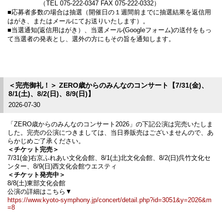
（TEL 075-222-0347 FAX 075-222-0332）
■応募者多数の場合は抽選（開催日の１週間前までに抽選結果を返信用
はがき、またはメールにてお送りいたします）。
■当選通知(返信用はがき）、当選メール(Googleフォーム)の送付をもっ
て当選者の発表とし、選外の方にもその旨を通知します。
＜完売御礼！＞ ZERO歳からのみんなのコンサート【7/31(金)、
8/1(土)、8/2(日)、8/9(日)】
2026-07-30
「ZERO歳からのみんなのコンサート2026」の下記公演は完売いたしま
した。完売の公演につきましては、当日券販売はございませんので、あ
らかじめご了承ください。
＜チケット完売＞
7/31(金)右京ふれあい文化会館、8/1(土)北文化会館、8/2(日)呉竹文化セ
ンター、8/9(日)西文化会館ウエスティ
＜チケット発売中＞
8/8(土)東部文化会館
公演の詳細はこちら▼
https://www.kyoto-symphony.jp/concert/detail.php?id=3051&y=2026&m
=8