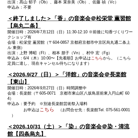
出演：髙山 郁子（Ob）、藤本 茉奈美（Ob）、佐藤 禎（Vc）
申込み：不要
＜終了しました＞「香」の音楽会＠松栄堂 薫習館
【烏丸二条】
開催日時：2026年7月12日（日）11:30-12:10 ※前後に匂香づくりワー
クショップ有
会場：松栄堂 薫習館（〒604-0857 京都府京都市中京区烏丸通二条上
ル 東側）
出演：上野
博昭（
Fl
）、相本
朋子（
Vn
）、村中
宏（
Fg
）
申込み：6/4（木）10:00〜【先着順】お申込は
こちら
から。（こちら
定員に達し、現在キャンセル待ちになります）
＜2026.9/27（日）＞
「洋館」の音楽会＠長楽館
【東山】
開催日時：2026年9月27日（日）時間調整中
会場：長楽館（〒605-0071 京都市東山区八坂鳥居前東入円山町 60
4）
申込み：要予約 ※別途長楽館芸術祭入場料
こちら
お申込は
（お問合せ先：長楽館Tel. 075-561-0001
）
＜2026.10/31（土）＞
「染」の音楽会＠染・清流
館【四条烏丸】