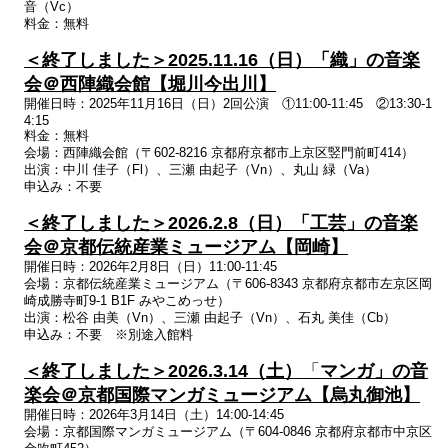
音（
Vc
）
料金：無料
＜終了しました＞2025.11.16（日）
「織」の音楽
会＠西陣織会館【堀川今出川】
開催日時：2025年11月16日（日）2回公演 ①11:00-11:45 ②13:30-1
4:15
料金：無料
会場：西陣織会館（〒602-8216 京都府京都市上京区竪門前町414）
出演：中川
佳子（
Fl
）、三瀬
由起子（
Vn
）、丸山
緑（
Va
）
申込み：不要
＜終了しました＞2026.2.8（日）「工芸」の音楽
会＠京都伝統産業ミュージアム
【岡崎】
開催日時：2026年2月8日（日）11:00-11:45
会場：京都伝統産業ミュージアム（〒606-8343 京都府京都市左京区岡
崎成勝寺町9-1 B1F みやこめっせ）
出演：松谷
由美（
Vn
）、三瀬
由起子（
Vn
）、石丸
美佳（
Cb
）
申込み：不要 ※別途入館料
＜終了しました＞2026.3.14（土）
「
マンガ」の音
楽会＠京都国際マンガミュージアム
【烏丸御池】
開催日時：2026年3月14日（土）14:00-14:45
会場：京都国際マンガミュージアム（〒604-0846 京都府京都市中京区