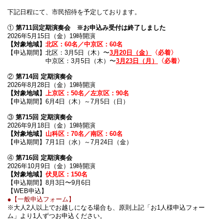
下記日程にて、市民招待を予定しております。
①
第711回定期演奏会 ※お申込み受付は終了しました
2026年5月15日（金）19時開演
【対象地域】
北区：60名／中京区：60名
【申込期間】北区：3月5日（木）〜
3月20日（金）
〈必着〉
中京区：3月5日（木）〜
3月23日（月）
〈必着〉
②
第714回 定期演奏会
2026年8月28日（金）19時開演
【対象地域】
上京区：50名／左京区：90名
【申込期間】6月4日（木）～7月5日（日）
③
第715回 定期演奏会
2026年9月18日（金）19時開演
【対象地域】
山科区：70名／南区：60名
【申込期間】7月1日（水）～7月24日（金）
④
第716回 定期演奏会
2026年10月9日（金）19時開演
【対象地域】
伏見区：150名
【申込期間】8月3日〜9月6日
【WEB申込】
●【一般申込フォーム】
※大人2人以上でお越しになる場合も、原則上記「お1人様申込フォー
ム」より1人ずつお申込ください。