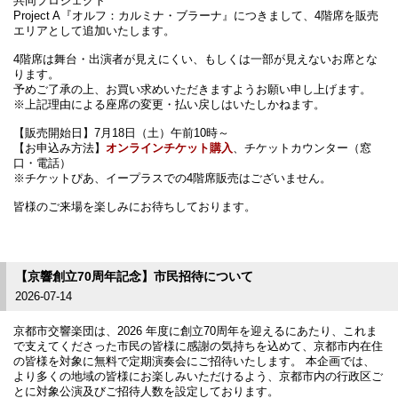
共同プロジェクト
Project A『オルフ：カルミナ・ブラーナ』につきまして、4階席を販売
エリアとして追加いたします。
4階席は舞台・出演者が見えにくい、もしくは一部が見えないお席とな
ります。
予めご了承の上、お買い求めいただきますようお願い申し上げます。
※上記理由による座席の変更・払い戻しはいたしかねます。
【販売開始日】7月18日（土）午前10時～
【お申込み方法】
オンラインチケット購入
、チケットカウンター（窓
口・電話）
※チケットぴあ、イープラスでの4階席販売はございません。
皆様のご来場を楽しみにお待ちしております。
【京響創立70周年記念】市民招待について
2026-07-14
京都市交響楽団は、2026 年度に創立70周年を迎えるにあたり、これま
で支えてくださった市民の皆様に感謝の気持ちを込めて、京都市内在住
の皆様を対象に無料で定期演奏会にご招待いたします。 本企画では、
より多くの地域の皆様にお楽しみいただけるよう、京都市内の行政区ご
とに対象公演及びご招待人数を設定しております。