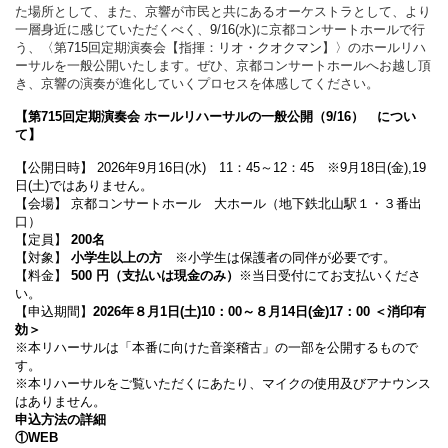
た場所として、また、
京響が市民と共にあるオーケストラとして、
より
一層身近に感じていただくべく、
9
/
16
(
水
)
に京都コンサ
ートホールで行
う、〈第
715
回定期演奏会【指揮：
リオ・クオクマン
】〉のホールリハ
ーサルを一般公開いたします。
ぜひ、京都コンサートホールへお越し頂
き、
京響の演奏が進化していくプロセスを体感してください。
【第715回定期演奏会 ホールリハーサルの一般公開（9/16） につい
て】
【公開日時】 2026年9月16日(水) 11：45～12：45 ※9月18日(金),19
日(土)ではありません。
【会場】 京都コンサートホール 大ホール（地下鉄北山駅１・３番出
口）
【定員】
200名
【対象】
小学生以上の方
※小学生は保護者の同伴が必要です。
【料金】
500 円（支払いは現金のみ）
※当日受付にてお支払いくださ
い。
【申込期間】
2026年８月1日(土)10：00～８月14日(金)17：00 ＜消印有
効＞
※本リハーサルは「本番に向けた音楽稽古」の一部を公開するもので
す。
※本リハーサルをご覧いただくにあたり、マイクの使用及びアナウンス
はありません。
申込方法の詳細
①WEB