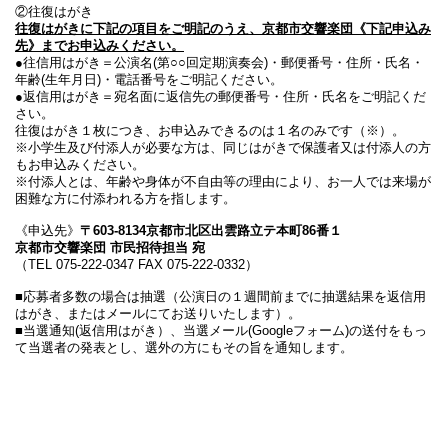
②往復はがき
往復はがきに下記の項目をご明記のうえ、京都市交響楽団《下記申込み
先》までお申込みください。
●往信用はがき＝公演名(第○○回定期演奏会)・郵便番号・住所・氏名・
年齢(生年月日)・電話番号をご明記ください。
●返信用はがき＝宛名面に返信先の郵便番号・住所・氏名をご明記くだ
さい。
往復はがき１枚につき、お申込みできるのは１名のみです（※）。
※小学生及び付添人が必要な方は、同じはがきで保護者又は付添人の方
もお申込みください。
※付添人とは、年齢や身体が不自由等の理由により、お一人では来場が
困難な方に付添われる方を指します。
《申込先》
〒603-8134京都市北区出雲路立テ本町86番１
京都市交響楽団 市民招待担当 宛
（TEL 075-222-0347 FAX 075-222-0332）
■応募者多数の場合は抽選（公演日の１週間前までに抽選結果を返信用
はがき、またはメールにてお送りいたします）。
■当選通知(返信用はがき）、当選メール(Googleフォーム)の送付をもっ
て当選者の発表とし、選外の方にもその旨を通知します。