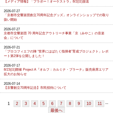
【メディア情報】「ブラボー！オーケストラ」8/2(日)放送
2026-07-27
「京都市交響楽団創立70周年記念グッズ」オンラインショップでの取り
扱い開始
2026-07-27
京都市交響楽団 70 周年記念アウトリーチ事業「京（みやこ）の音楽
会」について
2026-07-21
「プロコフィエフの陣 “世界にはばたく指揮者”育成プロジェクト」レポ
ート第2弾を公開しました！
2026-07-17
8/23(日)開催 Project A『オルフ：カルミナ・ブラーナ』販売座席エリア
拡大のお知らせ
2026-07-14
【京響創立70周年記念】市民招待について
...
1
2
3
4
5
6
7
8
9
10
11
最後へ