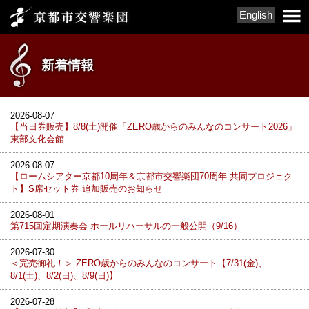
English
新着情報
2026-08-07
【当日券販売】8/8(土)開催「ZERO歳からのみんなのコンサート2026」
東部文化会館
2026-08-07
【ロームシアター京都10周年＆京都市交響楽団70周年 共同プロジェク
ト】S席セット券 追加販売のお知らせ
2026-08-01
第715回定期演奏会 ホールリハーサルの一般公開（9/16）
2026-07-30
＜完売御礼！＞ ZERO歳からのみんなのコンサート【7/31(金)、
8/1(土)、8/2(日)、8/9(日)】
2026-07-28