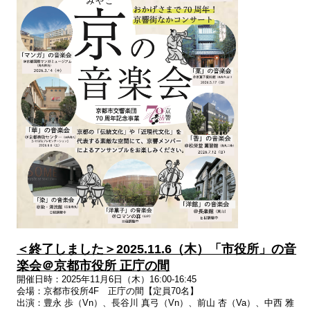
＜終了しました＞2025.11.6（木）「市役所」の音
楽会＠京都市役所 正庁の間
開催日時：2025年11月6日（木）16:00-16:45
会場：京都市役所4F 正庁の間【定員70名】
出演：豊永
歩（
Vn
）、長谷川
真弓（
Vn
）、前山
杏（
Va
）、中西
雅