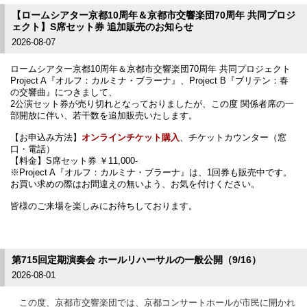
【ロームシアター京都10周年＆京都市交響楽団70周年 共同プロジ
ェクト】S席セット券 追加販売のお知らせ
2026-08-07
ロームシアター京都10周年＆京都市交響楽団70周年 共同プロジェクト
Project A『オルフ：カルミナ・ブラーナ』、Project B『ブリテン：春
の交響曲』につきまして、
2公演セット券が売り切れとなっておりましたが、この度 関係者席の一
部開放に伴い、若干数を追加販売いたします。
【お申込み方法】
オンラインチケット購入
、チケットカウンター（窓
口・電話）
【料金】S席セット券 ￥11,000-
※Project A『オルフ：カルミナ・ブラーナ』は、1回券も販売中です。
お買い求めの際はお間違えの無いよう、お気を付けください。
皆様のご来場を楽しみにお待ちしております。
第715回定期演奏会 ホールリハーサルの一般公開（9/16）
2026-08-01
この度、京都市交響楽団では、
京都コンサートホールが市民に開かれ