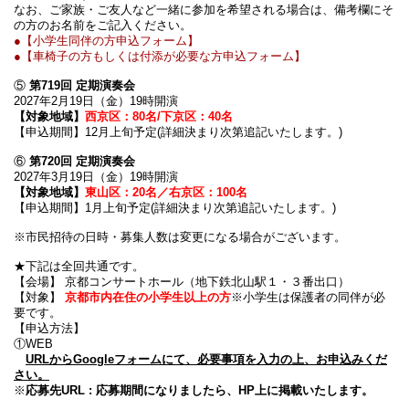
なお、ご家族・ご友人など一緒に参加を希望される場合は、備考欄にそ
の方のお名前をご記入ください。
●【小学生同伴の方申込フォーム】
●【車椅子の方もしくは付添が必要な方申込フォーム】
⑤
第719回 定期演奏会
2027年2月19日（金）19時開演
【対象地域】
西京区：80名/下京区：40名
【申込期間】12月上旬予定(詳細決まり次第追記いたします。)
⑥
第720回 定期演奏会
2027年3月19日（金）19時開演
【対象地域】
東山区：20名／右京区：100名
【申込期間】1月上旬予定(詳細決まり次第追記いたします。)
※市民招待の日時・募集人数は変更になる場合がございます。
★下記は全回共通です。
【会場】 京都コンサートホール（地下鉄北山駅１・３番出口）
【対象】
京都市内在住の小学生以上の方
※小学生は保護者の同伴が必
要です。
【申込方法】
①WEB
URLからGoogleフォームにて、必要事項を入力の上、お申込みくだ
さい。
※
応募先URL : 応募期間になりましたら、HP上に掲載いたします。