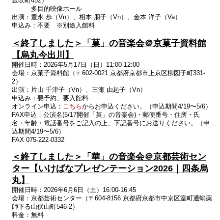
金吹町452）
多目的映像ホール
出演：豊永
歩（
Vn
）、相本
朋子（
Vn
）、金本
洋子（
Va
）
申込み：不要 ※別途入館料
＜終了しました＞
「菓」の音楽会＠京菓子資料館
【烏丸今出川】
開催日時：2026年5月17日（日）11:00-12:00
会場：京菓子資料館（〒602-0021 京都府京都市上京区柳図子町331-
2）
出演：片山
千津子（
Vn
）、三瀬
由起子（
Vn
）
申込み：要予約、要入館料
オンライン申込：
こちら
からお申込ください。（申込期間4/19〜5/6）
FAX申込：
公演名
(5/17開催
「菓」の音楽会
)
・郵便番号・住所・氏
名・年齢・
電話番号をご記入の上、下記番号にお送りください。
（申
込期間4/19〜5/6）
FAX 075-222-0332
＜終了しました＞「華」の音楽会＠京都芸術セン
ター【
いけばなプレゼンテーション2026｜四条烏
丸
】
開催日時：2026年6月6日（土）16:00-16:45
会場：京都芸術センター（〒604-8156 京都府京都市中京区室町通蛸薬
師下る山伏山町546-2）
料金：無料