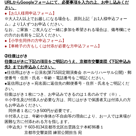
URLからGoogleフォームにて、必要事項を入力の上、お申し込みくだ
さい。
●【お1人様用申込フォーム】
※大人2人以上でお越しになる場合も、原則上記「お1人様申込フォー
ム」より1人ずつお申込ください。
なお、ご家族・ご友人など一緒に参加を希望される場合は、備考欄にそ
の方のお名前をご記入ください。
●【小学生同伴の方申込フォーム】
●【車椅子の方もしくは付添が必要な方申込フォーム】
➁往復はがき
往復はがきに下記の項目をご明記のうえ、京都市交響楽団《下記申込み
先》までお申込みください。
●往信用はがき＝公演名(第715回定期演奏会 ホールリハーサル公開)・郵
便番号・住所・氏名・年齢・電話番号をご明記ください。
●返信用はがき＝宛名面に返信先の郵便番号・住所・氏名をご明記くだ
さい。
往復はがき１枚につき、お申込みできるのは１名のみです（※）。
※小学生及び付添人が必要な方は、同じはがきで保護者又は付添人の方
もお申込みください。
同伴者１名につき500円が必要です。
※付添人とは、年齢や身体が不自由等の理由により、お一人では来場が
困難な方に付添われる方を指します。
《申込先》〒603-8134京都市北区出雲路立テ本町86番１
京都市交響楽団 練習公開担当 宛