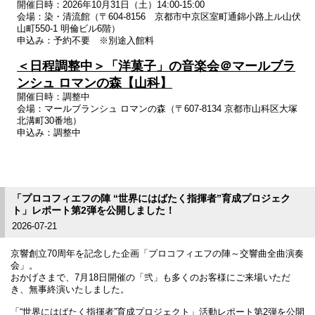
開催日時：2026年10月31日（土）14:00-15:00
会場：染・清流館（〒604-8156 京都市中京区室町通錦小路上ル山伏
山町550-1 明倫ビル6階）
申込み：予約不要 ※別途入館料
＜日程調整中＞
「洋菓子」の音楽会＠マールブラ
ンシュ ロマンの森【山科】
開催日時：調整中
会場：マールブランシュ ロマンの森（〒607-8134 京都市山科区大塚
北溝町30番地）
申込み：調整中
「プロコフィエフの陣 “世界にはばたく指揮者”育成プロジェク
ト」レポート第2弾を公開しました！
2026-07-21
京響創立70周年を記念した企画「プロコフィエフの陣～交響曲全曲演奏
会」。
おかげさまで、7月18日開催の「弐」も多くのお客様にご来場いただ
き、無事終演いたしました。
「“世界にはばたく指揮者”育成プロジェクト」活動レポート第2弾を公開