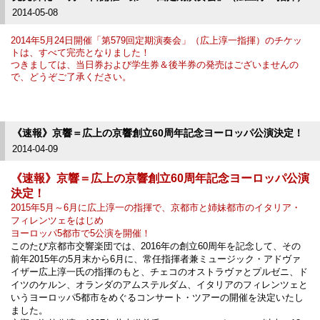
2014-05-08
2014年5月24日開催「第579回定期演奏会」（広上淳一指揮）のチケッ
トは、すべて完売となりました！
つきましては、当日券および学生券＆後半券の発売はございませんの
で、
どうぞご了承ください。
《速報》京響＝広上の京響創立60周年記念ヨーロッパ公演決定！
2014-04-09
《速報》京響＝広上の京響創立60周年記念ヨーロッパ公演
決定！
2015年5月～6月に広上淳一の指揮で、京都市と姉妹都市のイタリア・
フィレンツェをはじめ
ヨーロッパ5都市で5公演を開催！
このたび京都市交響楽団では、2016年の創立60周年を記念して、その
前年2015年の5月末から6月に、常任指揮者兼ミュージック・アドヴァ
イザー広上淳一氏の指揮のもと、チェコのオストラヴァとプルゼニ、ド
イツのケルン、オランダのアムステルダム、イタリアのフィレンツェと
いうヨーロッパ5都市をめぐるコンサート・ツアーの開催を決定いたし
ました。