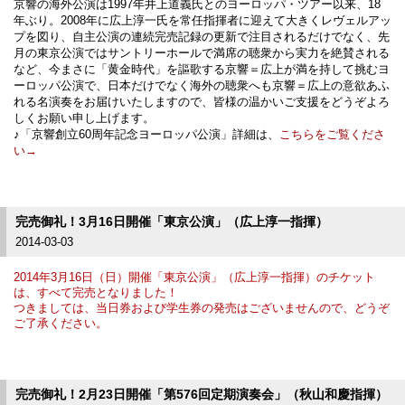
京響の海外公演は1997年井上道義氏とのヨーロッパ・ツアー以来、18
年ぶり。2008年に広上淳一氏を常任指揮者に迎えて大きくレヴェルアッ
プを図り、自主公演の連続完売記録の更新で注目されるだけでなく、先
月の東京公演ではサントリーホールで満席の聴衆から実力を絶賛される
など、今まさに「黄金時代」を謳歌する京響＝広上が満を持して挑むヨ
ーロッパ公演で、日本だけでなく海外の聴衆へも京響＝広上の意欲あふ
れる名演奏をお届けいたしますので、皆様の温かいご支援をどうぞよろ
しくお願い申し上げます。
♪「京響創立60周年記念ヨーロッパ公演」詳細は、
こちらをご覧くださ
い→
完売御礼！3月16日開催「東京公演」（広上淳一指揮）
2014-03-03
2014年3月16日（日）開催「東京公演」（広上淳一指揮）のチケット
は、すべて完売となりました！
つきましては、当日券および学生券の発売はございませんので、
どうぞ
ご了承ください。
完売御礼！2月23日開催「第576回定期演奏会」（秋山和慶指揮）