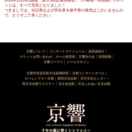
2014年1月24日開催「第575回定期演奏会」（小林研一郎指揮）のチケ
ットは、すべて完売となりました！
つきましては、当日券および学生券＆後半券の発売はございませんの
で、
どうぞご了承ください。
京響について
コンサートスケジュール
楽団員紹介
チケットお問い合わせ
ホール座席表
京響友の会
採用情報
京響コーラス
メールマガジン
京都市音楽芸術文化振興財団
京都コンサートホール
ロームシアター京都
東部文化会館
呉竹文化センター
西文化会館ウエスティ
北文化会館
右京ふれあい文化会館