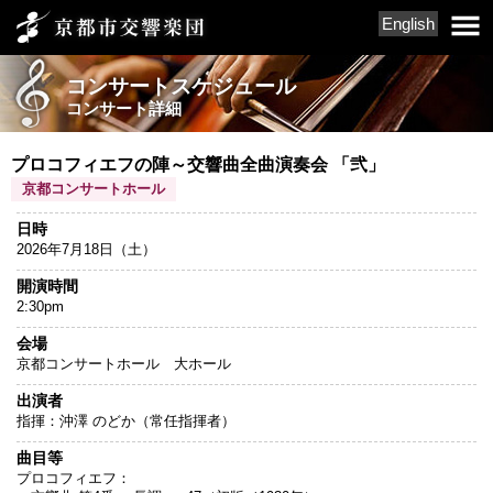
English
コンサートスケジュール
コンサート詳細
プロコフィエフの陣～交響曲全曲演奏会 「弐」
京都コンサートホール
日時
2026年7月18日（土）
開演時間
2:30pm
会場
京都コンサートホール 大ホール
出演者
指揮：沖澤 のどか（常任指揮者）
曲目等
プロコフィエフ：