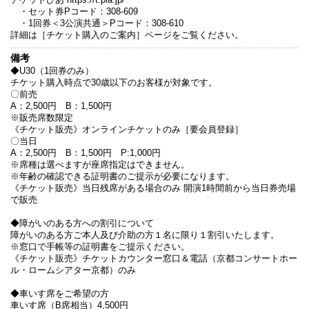
・セット券Pコード：308-609
・1回券＜3公演共通＞Pコード：308-610
詳細は［チケット購入のご案内］ページをご覧ください。
備考
◆U30（1回券のみ）
チケット購入時点で30歳以下のお客様が対象です。
〇前売
A：2,500円 B：1,500円
※販売席数限定
《チケット販売》オンラインチケットのみ［要会員登録］
〇当日
A：2,500円 B：1,500円 P:1,000円
※席種は選べますが座席指定はできません。
※年齢の確認できる証明書のご提示が必要になります。
《チケット販売》当日残席がある場合のみ 開演1時間前から当日券売場
で販売
◆障がいのある方への割引について
障がいのある方ご本人及び介助の方１名に限り１割引いたします。
※窓口で手帳等の証明書をご提示ください。
《チケット販売》チケットカウンター窓口＆電話（京都コンサートホー
ル・ロームシアター京都）のみ
◆車いす席をご希望の方
車いす席（B席相当）4,500円