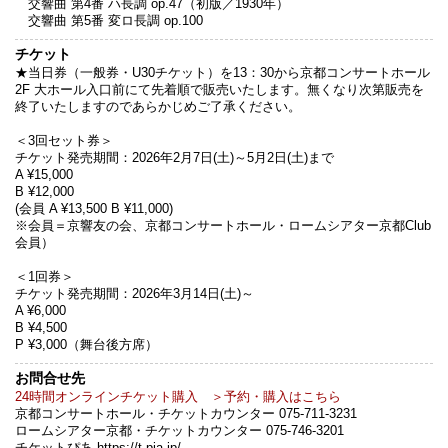
交響曲 第4番 ハ長調 op.47（初版／1930年）
交響曲 第5番 変ロ長調 op.100
チケット
★当日券（一般券・U30チケット）を13：30から京都コンサートホール
2F 大ホール入口前にて先着順で販売いたします。無くなり次第販売を
終了いたしますのであらかじめご了承ください。
＜3回セット券＞
チケット発売期間：2026年2月7日(土)～5月2日(土)まで
A ¥15,000
B ¥12,000
(会員 A ¥13,500 B ¥11,000)
※会員＝京響友の会、京都コンサートホール・ロームシアター京都Club
会員）
＜1回券＞
チケット発売期間：2026年3月14日(土)～
A ¥6,000
B ¥4,500
P ¥3,000（舞台後方席）
お問合せ先
24時間オンラインチケット購入 ＞予約・購入はこちら
京都コンサートホール・チケットカウンター 075-711-3231
ロームシアター京都・チケットカウンター 075-746-3201
チケットぴあ https://t.pia.jp/