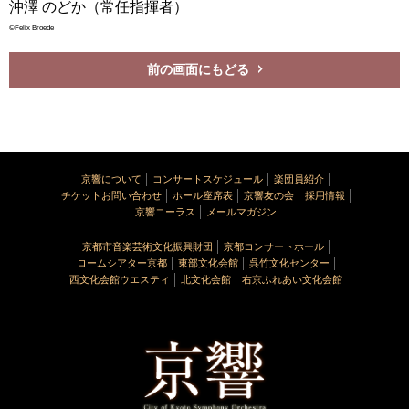
沖澤 のどか（常任指揮者）
©Felix Broede
前の画面にもどる
京響について
コンサートスケジュール
楽団員紹介
チケットお問い合わせ
ホール座席表
京響友の会
採用情報
京響コーラス
メールマガジン
京都市音楽芸術文化振興財団
京都コンサートホール
ロームシアター京都
東部文化会館
呉竹文化センター
西文化会館ウエスティ
北文化会館
右京ふれあい文化会館