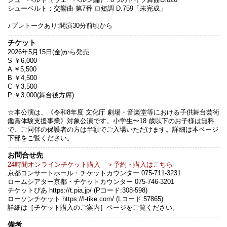
シューベルト：交響曲 第7番 ロ短調 D.759「未完成」
♪プレトークあり:開演30分前頃から
チケット
2026年5月15日(金)から発売
S ￥6,000
A ￥5,500
B ￥4,500
C ￥3,500
P ￥3,000(舞台後方席)
☆本公演は、《令和8年度 文化庁 劇場・音楽堂等における子供舞台芸術
鑑賞体験支援事業》対象公演です。小学生〜18 歳以下のお子様は無料
で、ご同伴の保護者の方は半額でご入場いただけます。詳細は本ページ
下部をご覧ください。
お問合せ先
24時間オンラインチケット購入 ＞予約・購入はこちら
京都コンサートホール・チケットカウンター 075-711-3231
ロームシアター京都・チケットカウンター 075-746-3201
チケットぴあ https://t.pia.jp/ (Pコード:308-598)
ローソンチケット https://l-tike.com/ (Lコード:57865)
詳細は［チケット購入のご案内］ページをご覧ください。
備考