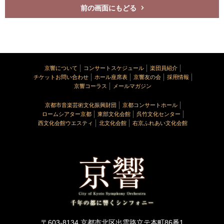
前の画面にもどる
京響について
コンサートスケジュール
楽団員紹介
チケットお問い合わせ
ホール座席表
京響友の会
採用情報
京響コーラス
メールマガジン
京都市音楽芸術文化振興財団
京都コンサートホール
ロームシアター京都
東部文化会館
呉竹文化センター
西文化会館ウエスティ
北文化会館
右京ふれあい文化会館
〒603-8134 京都市北区出雲路立テ本町86番1