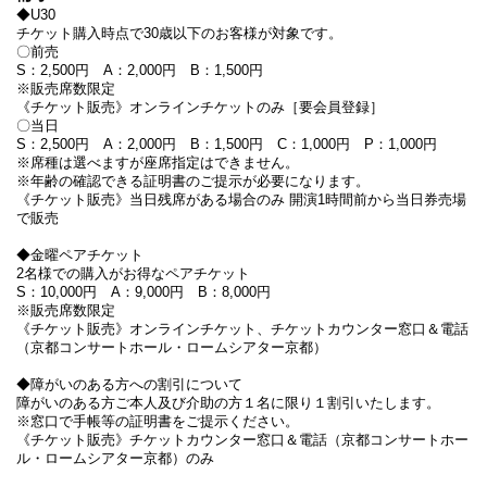
◆U30
チケット購入時点で30歳以下のお客様が対象です。
〇前売
S：2,500円 A：2,000円 B：1,500円
※販売席数限定
《チケット販売》オンラインチケットのみ［要会員登録］
〇当日
S：2,500円 A：2,000円 B：1,500円 C：1,000円 P：1,000円
※席種は選べますが座席指定はできません。
※年齢の確認できる証明書のご提示が必要になります。
《チケット販売》当日残席がある場合のみ 開演1時間前から当日券売場
で販売
◆金曜ペアチケット
2名様での購入がお得なペアチケット
S：10,000円 A：9,000円 B：8,000円
※販売席数限定
《チケット販売》オンラインチケット、チケットカウンター窓口＆電話
（京都コンサートホール・ロームシアター京都）
◆障がいのある方への割引について
障がいのある方ご本人及び介助の方１名に限り１割引いたします。
※窓口で手帳等の証明書をご提示ください。
《チケット販売》チケットカウンター窓口＆電話（京都コンサートホー
ル・ロームシアター京都）のみ