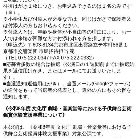
往復はがき１枚につき、お申込みできるのは１名のみです
（※）。
※小学生及び付添人が必要な方は、同じはがきで保護者又
は付添人の方もお申込みください。
※付添人とは、年齢や身体が不自由等の理由により、お一
人では来場が困難な方に付添われる方を指します。
《申込先》〒603-8134京都市北区出雲路立テ本町86番１
京都市交響楽団 市民招待担当 宛
（TEL 075-222-0347 FAX 075-222-0332）
■応募者多数の場合は抽選（公演日の１週間前までに抽選結
果を返信用はがき、またはメールにてお送りいたしま
す）。
■当選通知(返信用はがき）、当選メール(Googleフォーム)
の送付をもって当選者の発表とし、選外の方にもその旨を
通知します。
《令和8年度 文化庁 劇場・音楽堂等における子供舞台芸術
鑑賞体験支援事業について》
本公演は、《令和8年度 文化庁 劇場・音楽堂等における子
供舞台芸術鑑賞体験支援事業》対象公演です。