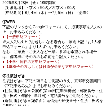
2026年8月28日（金）19時開演
【対象地域】上京区：50名／左京区：90名
【申込期間】6月4日（木）〜7月5日（日）〈必着〉
①WEB
下記のリンクからGoogleフォームにて、必要事項を入力の
上、お申込みください。
●【一般申込フォーム】
※大人2人以上でお越しになる場合も、原則上記「お1人様
申込フォーム」より1人ずつお申込ください。
なお、ご家族・ご友人など一緒に参加を希望される場合
は、備考欄にその方のお名前をご記入ください。
●【小学生同伴の方申込フォーム】
●【車椅子の方もしくは付添が必要な方申込フォーム】
②往復はがき
往復はがきに下記の項目をご明記のうえ、京都市交響楽団
《下記申込み先》までお申込みください。
●往信用はがき＝公演名(第○○回定期演奏会)・郵便番号・住
所・氏名・年齢(生年月日)・電話番号をご明記ください。
●返信用はがき＝宛名面に返信先の郵便番号・住所・氏名を
ご明記ください。