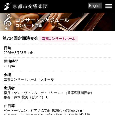
English
コンサートスケジュール
コンサート詳細
第714回定期演奏会
京都コンサートホール
日時
2026年8月28日（金）
開演時間
7:00pm
会場
京都コンサートホール 大ホール
出演者
指揮：ヤン・ヴィレム・デ・フリーント（首席客演指揮者）
独奏：鈴木 愛美（ピアノ）★
曲目等
ベートーヴェン：ピアノ協奏曲 第3番 ハ短調op.37★
シューベルト（ウェーベルン編）: 6つのドイツ舞曲D.820