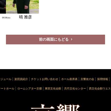
凡
晴 雅彦
©K.Miura
前の画面にもどる
ケジュール
楽団員紹介
チケットお問い合わせ
ホール座席表
京響友の会
採用情報
サートホール
ロームシアター京都
東部文化会館
呉竹文化センター
西文化会館ウエス