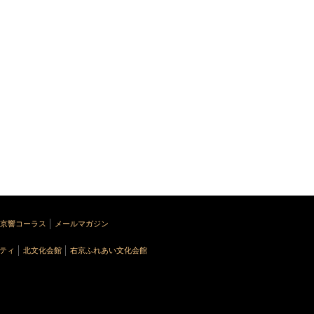
京響コーラス
メールマガジン
ティ
北文化会館
右京ふれあい文化会館