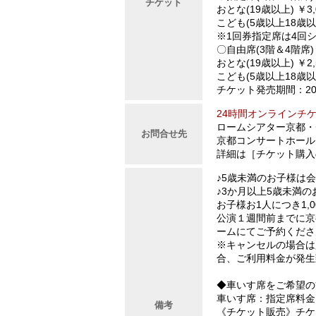
チケット
おとな(19歳以上) ￥3,
こども(5歳以上18歳以下
※1回券指定席は4回
〇自由席(3階＆4階席)
おとな(19歳以上) ￥2,
こども(5歳以上18歳以下
チケット発売期間：202
24時間オンラインチ
ロームシアター京都・チケ
お問合せ先
京都コンサートホール・チ
詳細は［チケット購入
♪5歳未満のお子様は
♪3か月以上5歳未満
お子様お1人につき1,0
公演１週間前までに京都
ームにてご予約くださ
※キャンセルの場合は
合、ご利用料金が発生
◆車いす席をご希望の
車いす席：指定席料金
備考
《チケット販売》チケ