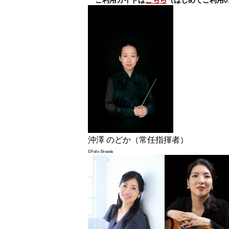
ご利用ガイドは
こちら
（はじめてご利用
沖澤 のどか（常任指揮者）
©Felix Broede