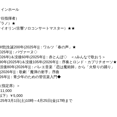
メインホール
常任指揮者）
プラノ）★
ァイオリン/京響ソロコンサートマスター）★★
世[生誕200年(2025年)]：ワルツ「春の声」★
2025年)]：パヴァーヌ◇
2026年)＆没後60年(2025年)]：赤とんぼ◇ ＜♪みんなで歌おう＞
0年(2025年)＆没後105年(2026年)]：序奏とロンド・カプリチオーソ
＆没後80年(2026年)]：バレエ音楽「恋は魔術師」から「火祭りの踊り」
(2026年)]：歌劇「魔弾の射手」序曲
026年)]：青少年のための管弦楽入門◆
（指定席）＞
1,000
下）￥5,000
5年3月1日(土)10時～4月25日(金)17時まで