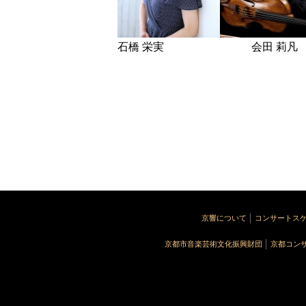
石橋 栄実 会田 莉
京響について
コンサートス
京都市音楽芸術文化振興財団
京都コン