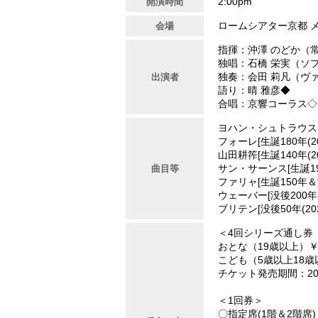
2:00pm
開演時間
ロームシアター京都 
会場
指揮：沖澤 のどか（
独唱：石橋 栄実（ソ
独奏：会田 莉凡（ヴ
出演者
語り：晴 雅彦◆
合唱：京響コーラス◇
ヨハン・シュトラウスII
フォーレ[生誕180年(
山田耕筰[生誕140年(
サン・サーンス[生誕19
曲目等
ファリャ[生誕150年
ウェーバー[没後200年
ブリテン[没後50年(2
＜4回シリーズ通し券
おとな（19歳以上）￥1
こども（5歳以上18歳以
チケット発売期間：202
＜1回券＞
〇指定席(1階＆2階席)