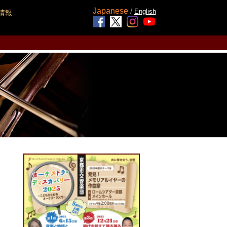
Japanese
/
English
情報