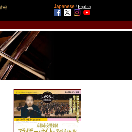
Japanese
/
English
情報