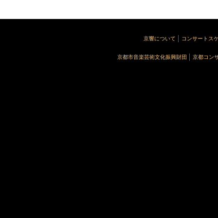
京響について
コンサートス
京都市音楽芸術文化振興財団
京都コン