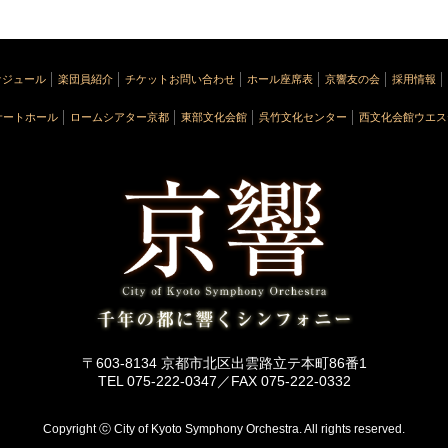
ケジュール
楽団員紹介
チケットお問い合わせ
ホール座席表
京響友の会
採用情報
サートホール
ロームシアター京都
東部文化会館
呉竹文化センター
西文化会館ウエス
〒603-8134 京都市北区出雲路立テ本町86番1
TEL 075-222-0347／FAX 075-222-0332
Copyright ⓒ City of Kyoto Symphony Orchestra. All rights reserved.