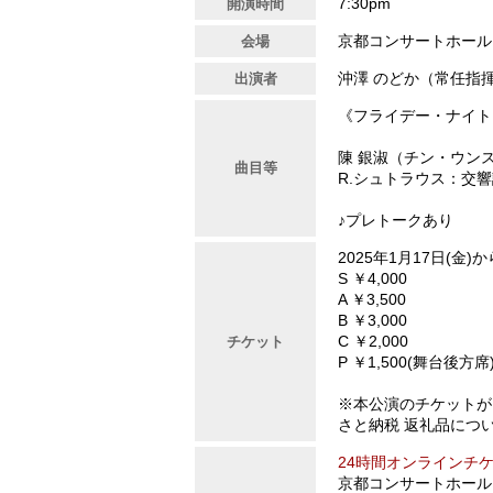
7:30pm
開演時間
京都コンサートホール
会場
沖澤 のどか（常任指
出演者
《フライデー・ナイト
陳 銀淑（チン・ウンスク
曲目等
R.シュトラウス：交響
♪プレトークあり
2025年1月17日(金)
S ￥4,000
A ￥3,500
B ￥3,000
C ￥2,000
チケット
P ￥1,500(舞台後方席
※本公演のチケットが
さと納税 返礼品につ
24時間オンラインチ
京都コンサートホール・チ