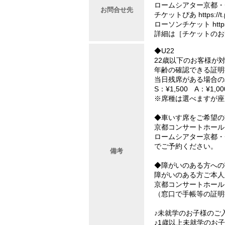
ロームシアター京都・チケ
お問合せ先
チケットぴあ https://t.p
ローソンチケット https://
詳細は［チケットのお
◆U22
22歳以下のお客様が
年齢の確認できる証明
当日残席がある場合の
S：¥1,500 A：¥1,0
※席種は選べますが座
◆車いす席をご希望の
京都コンサートホール・チ
ロームシアター京都・チケ
でご予約ください。
備考
◆障がいのある方への
障がいのある方ご本人
京都コンサートホール
（窓口で手帳等の証明
♪未就学のお子様のご
♪1歳以上未就学のお