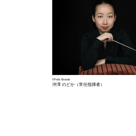
©Felix Broede
沖澤 のどか（常任指揮者）