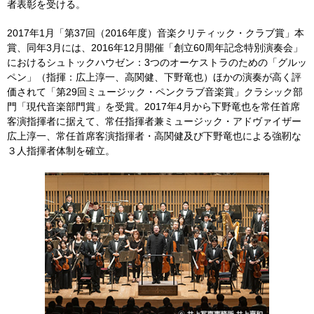
者表彰を受ける。
2017年1月「第37回（2016年度）音楽クリティック・クラブ賞」本
賞、同年3月には、2016年12月開催「創立60周年記念特別演奏会」
におけるシュトックハウゼン：3つのオーケストラのための「グルッ
ペン」（指揮：広上淳一、高関健、下野竜也）ほかの演奏が高く評
価されて「第29回ミュージック・ペンクラブ音楽賞」クラシック部
門「現代音楽部門賞」を受賞。2017年4月から下野竜也を常任首席
客演指揮者に据えて、常任指揮者兼ミュージック・アドヴァイザー
広上淳一、常任首席客演指揮者・高関健及び下野竜也による強靭な
３人指揮者体制を確立。