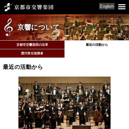
English
京響について
京都市交響楽団の沿革
最近の活動から
歴代常任指揮者
最近の活動から