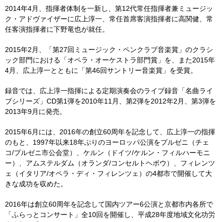
2014年4月、指揮者体制を一新し、第12代常任指揮者兼ミュージッ
ク・アドヴァイザーに広上淳一、常任首席客演指揮者に高関健、常
任客演指揮者に下野竜也が就任。
2015年2月、「第27回ミュージック・ペンクラブ音楽賞」のクラシ
ック部門における「オペラ・オーケストラ部門賞」を、また2015年
4月、広上淳一とともに「第46回サントリー音楽賞」を受賞。
録音では、広上淳一指揮による定期演奏会のライブ録音「名曲ライ
ブシリーズ」CD第1弾を2010年11月、第2弾を2012年2月、第3弾を
2013年9月に発売。
2015年6月には、2016年の創立60周年を記念して、広上淳一の指揮
のもと、1997年以来18年ぶりのヨーロッパ公演をプルゼニ（チェ
コ/プルゼニ市公会堂）、ケルン（ドイツ/ケルン・フィルハーモニ
ー）、アムステルダム（オランダ/コンセルトヘボウ）、フィレンツ
ェ（イタリア/オペラ・ディ・フィレンツェ）の4都市で開催して大
きな成功を収めた。
2016年は創立60周年を記念して国内ツアー6公演と京都市内各所で
「ふらっとコンサート」全10回を開催し、平成28年度地域文化功労