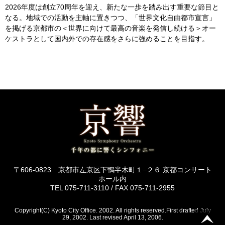
2026年度は創立70周年を迎え、新たな一歩を踏み出す重要な節目と
なる。地域での活動を主軸に置きつつ、「世界文化自由都市宣言」
を掲げる京都市の＜世界に向けて最高の音楽を発信し続ける＞オー
ケストラとして国内外での存在感をさらに強めることを目指す。
〒606-0823 京都市左京区下鴨半木町１−２６ 京都コンサート
ホール内
TEL 075-711-3110 / FAX 075-711-2955
Copyright(C) Kyoto City Office. 2002. All rights reserved.First drafted July
29, 2002. Last revised April 13, 2006.