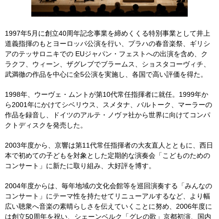
1997年5月に創立40周年記念事業を締めくくる特別事業として井上
道義指揮のもとヨーロッパ公演を行い、プラハの春音楽祭、ギリシ
アのテッサロニキでの EUジャパン・フェストへの出演を含め、ク
ラクフ、ウィーン、ザグレブでブラームス、ショスタコーヴィチ、
武満徹の作品を中心に全5公演を実施し、各国で高い評価を得た。
1998年、ウーヴェ・ムントが第10代常任指揮者に就任。1999年か
ら2001年にかけてシベリウス、スメタナ、バルトーク、マーラーの
作品を録音し、ドイツのアルテ・ノヴァ社から世界に向けてコンパ
クトディスクを発売した。
2003年度から、京響は第11代常任指揮者の大友直人とともに、西日
本で初めての子どもを対象とした定期的な演奏会「こどものための
コンサート」に新たに取り組み、大好評を博す。
2004年度からは、毎年地域の文化会館等を巡回演奏する「みんなの
コンサート」にテーマ性を持たせてリニューアルするなど、より幅
広い聴衆へ音楽の素晴らしさを伝えていくことに努め、2006年度に
は創立50周年を祝い、シェーンベルク「グレの歌」京都初演、国内