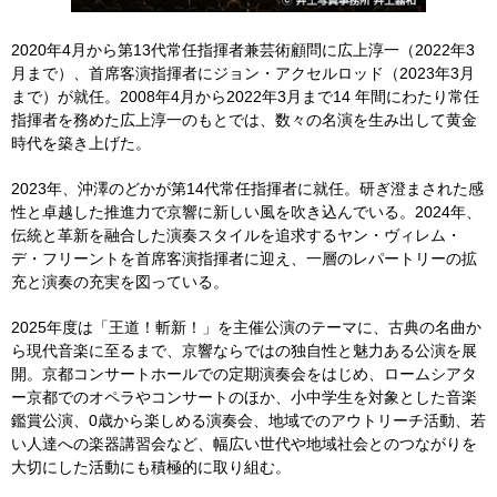
2020年4月から第13代常任指揮者兼芸術顧問に広上淳一（2022年3
月まで）、首席客演指揮者にジョン・アクセルロッド（2023年3月
まで）が就任。2008年4月から2022年3月まで14 年間にわたり常任
指揮者を務めた広上淳一のもとでは、数々の名演を生み出して黄金
時代を築き上げた。
2023年、沖澤のどかが第14代常任指揮者に就任。研ぎ澄まされた感
性と卓越した推進力で京響に新しい風を吹き込んでいる。2024年、
伝統と革新を融合した演奏スタイルを追求するヤン・ヴィレム・
デ・フリーントを首席客演指揮者に迎え、一層のレパートリーの拡
充と演奏の充実を図っている。
2025年度は「王道！斬新！」を主催公演のテーマに、古典の名曲か
ら現代音楽に至るまで、京響ならではの独自性と魅力ある公演を展
開。京都コンサートホールでの定期演奏会をはじめ、ロームシアタ
ー京都でのオペラやコンサートのほか、小中学生を対象とした音楽
鑑賞公演、0歳から楽しめる演奏会、地域でのアウトリーチ活動、若
い人達への楽器講習会など、幅広い世代や地域社会とのつながりを
大切にした活動にも積極的に取り組む。